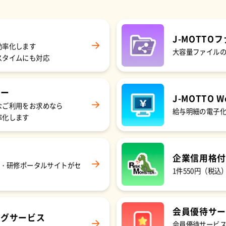
J-MOTTO
フ
効率化します
大容量ファイル
スタイムにも対応
ロー
J-MOTTO
W
なご利用をお求めなら
給与明細の電子
率化します
企業信用格付
ー・研修ポータルサイトがセ
1件550円（税
会員優待サー
ングサービス
会員優待サービ