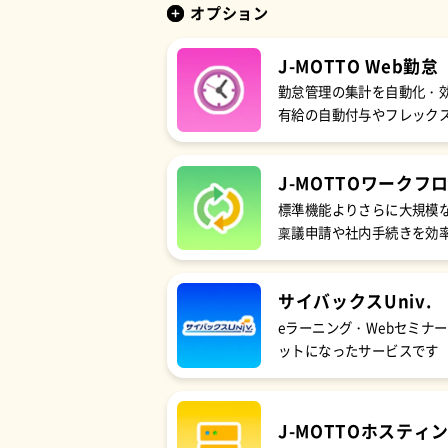
オプション
J-MOTTO
Web勤怠
勤怠管理の集計を自動化・
有給の自動付与やフレック
J-MOTTO
ワークフ
標準機能よりさらに大規模
稟議申請や社内手続きを効
サイバックスUniv.
eラーニング・Webセミナ
ットになったサービスです
J-MOTTO
ホスティ