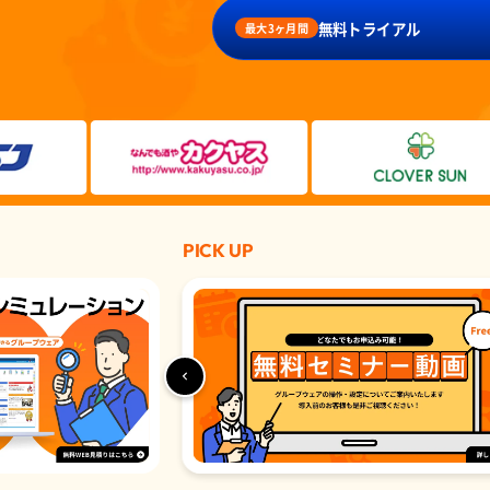
無料トライアル
最大3ヶ月間
PICK UP