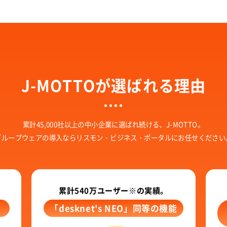
J-MOTTOが選ばれる理由
累計45,000社以上の中小企業に
選ばれ続ける、J-MOTTO。
グループウェアの導入なら
リスモン・ビジネス・ポータルに
お任せください
累計540万ユーザー※の実績。
「desknet's NEO」同等の機能