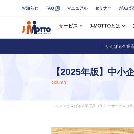
お知らせ
FAQ
マニュアル
セミナー
がんば
サービス
J-MOTTOとは
がんばる企業応
【2025年版】中
column
トップ
がんばる企業応援コラム
サービスコラ