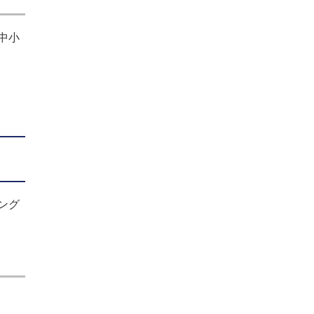
中小
ング