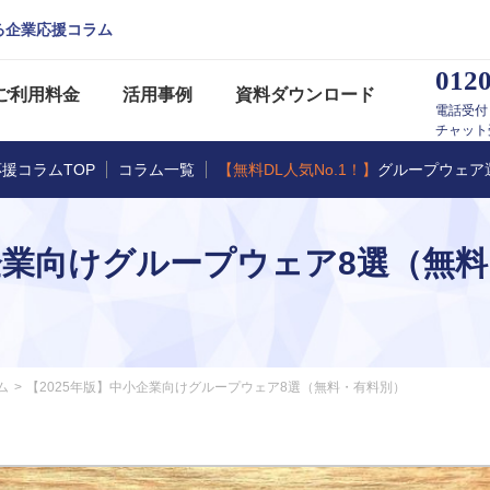
る企業応援コラム
0120
ご利用料金
活用事例
資料ダウンロード
電話受付：
チャット受付
援コラムTOP
コラム一覧
【無料DL人気No.1！】
グループウェア
小企業向けグループウェア8選（無
ム
【2025年版】中小企業向けグループウェア8選（無料・有料別）