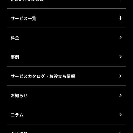
サービス一覧
J-MOTTO グループウェア
料金
J-MOTTO Web勤怠
J-MOTTO ファイル共有サービス
事例
J-MOTTOワークフロー
J-MOTTO Web給与明細
サービスカタログ・お役立ち情報
サイバックスUniv.
企業信用格付
お知らせ
J-MOTTOホスティングサービス
会員優待サービス
コラム