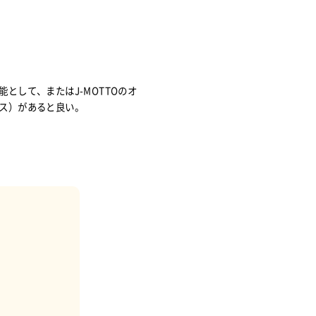
として、またはJ-MOTTOのオ
資料ダウンロ
ス）があると良い。
ド
無料トライアル