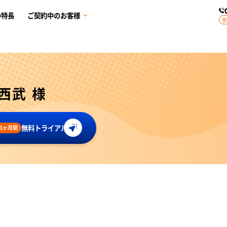
の特長
ご契約中のお客様
受
西武 様
無料トライアル
3ヶ月間