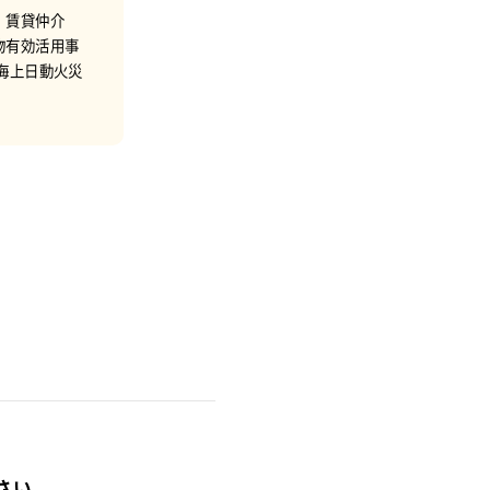
・賃貸仲介
物有効活用事
海上日動火災
さい