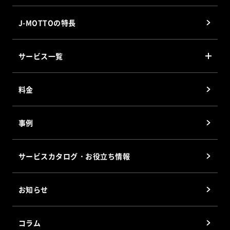
J-MOTTOの特長
サービス一覧
J-MOTTO グループウェア
料金
J-MOTTO Web勤怠
J-MOTTO ファイル共有サービス
事例
J-MOTTOワークフロー
J-MOTTO Web給与明細
サービスカタログ・お役立ち情報
サイバックスUniv.
企業信用格付
お知らせ
J-MOTTOホスティングサービス
会員優待サービス
コラム