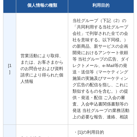
個人情報の種類
利用目的
当社グループ（下記（2）の
「共同利用する当社グループ
会社」で列挙された全ての会
社を意味する。以下同様。）
の新商品、新サービスの企画
開発におけるアンケート依頼
営業活動により取得、
等 当社グループの広告、ダイ
または、お客さまから
[1
レクトメール、e-Mail等の発
のお問合せおよび資料
]
送・送信等（マーケティング
請求により得られた個
施策の実施及びマーケティン
人情報
グ広告の配信を指し、これに
類似するものを含む。）の提
供・発送・配信 ご入会の審
査、入会申込書関係書類等の
発送 当社グループの業務活動
上の必要な報告、連絡、相談
[1]の利用目的