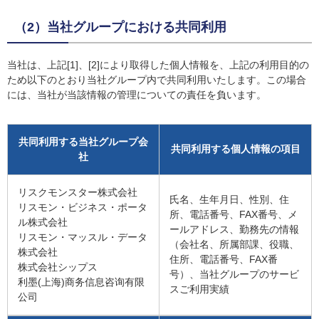
（2）当社グループにおける共同利用
当社は、上記[1]、[2]により取得した個人情報を、上記の利用目的の
ため以下のとおり当社グループ内で共同利用いたします。この場合
には、当社が当該情報の管理についての責任を負います。
共同利用する当社グループ会
共同利用する個人情報の項目
社
リスクモンスター株式会社
氏名、生年月日、性別、住
リスモン・ビジネス・ポータ
所、電話番号、FAX番号、メ
ル株式会社
ールアドレス、勤務先の情報
リスモン・マッスル・データ
（会社名、所属部課、役職、
株式会社
住所、電話番号、FAX番
株式会社シップス
号）、当社グループのサービ
利墨(上海)商务信息咨询有限
スご利用実績
公司