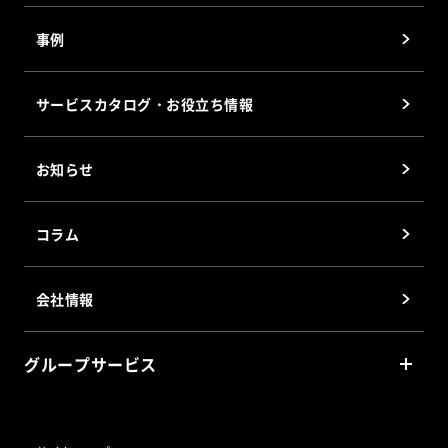
J-MOTTO ファイル共有サービス
事例
J-MOTTOワークフロー
J-MOTTO Web給与明細
サービスカタログ・お役立ち情報
サイバックスUniv.
企業信用格付
お知らせ
J-MOTTOホスティングサービス
会員優待サービス
コラム
会社情報
グループサービス
リスクモンスター