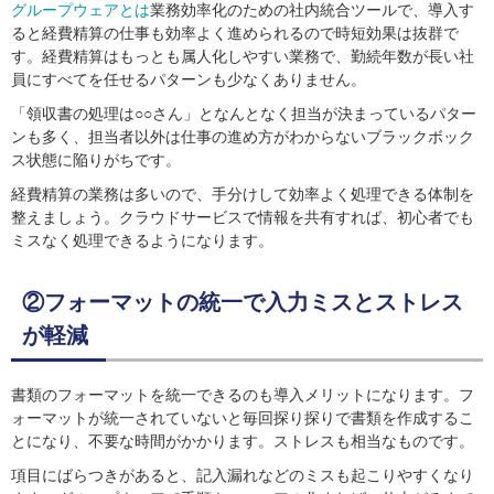
グループウェアとは
業務効率化のための社内統合ツールで、導入す
ると経費精算の仕事も効率よく進められるので時短効果は抜群で
す。経費精算はもっとも属人化しやすい業務で、勤続年数が長い社
員にすべてを任せるパターンも少なくありません。
「領収書の処理は○○さん」となんとなく担当が決まっているパター
ンも多く、担当者以外は仕事の進め方がわからないブラックボック
ス状態に陥りがちです。
経費精算の業務は多いので、手分けして効率よく処理できる体制を
整えましょう。クラウドサービスで情報を共有すれば、初心者でも
ミスなく処理できるようになります。
②フォーマットの統一で入力ミスとストレス
が軽減
書類のフォーマットを統一できるのも導入メリットになります。フ
ォーマットが統一されていないと毎回探り探りで書類を作成するこ
とになり、不要な時間がかかります。ストレスも相当なものです。
項目にばらつきがあると、記入漏れなどのミスも起こりやすくなり