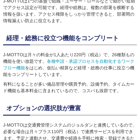
J-MOTTOは1つの基盤で組織・ユーザー・ロールなどで細かい短期
でアクセス設定が可能です。経理や総務は、複数の部署を横断する
情報を扱います。アクセス権限をしっかり管理できると、部署間の
情報漏えい防止に役立ちます。
経理・総務に役立つ機能をコンプリート
J-MOTTOは月々の料金が1人あたり220円（税込）で、26種類もの
機能を使い放題です。
各種申請・承認プロセスを自動化するワーク
フロー機能
をはじめ、仮払い精算など経理・総務の仕事に役立つ機
能をコンプリートしています。
有料になることが多い備品管理や購買予約、設備予約、タイムカー
ド機能も基本料金に含まれているので、コスパも抜群です。
オプションの選択肢が豊富
J-MOTTOは交通費管理システムのジョルダンと連携しているので、
必要な場合は月々プラス110円（税込）で連携サービスを利用でき
ます。予定と連動させ、交通費や経路を手軽に検索・登録できるた