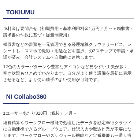
TOKIUMU
※料金は要問合せ（初期費用＋基本利用料金1万円／月～＋領収書・
請求書の件数に基づく従量制費用）
領収書などの書類を一元管理できる経理精算クラウドサービス。レ
シートも「スマホで撮影＋用途などを選択」の2ステップで申請・承
認が済み、会計システムへ自動的に連携します。
12色のカラーパターンや豊富なアイコンなど見やすい工夫が多く、
空き状況もひとめでわかります。自分がよく使う設備を最初に表示
させるなど、より使い勝手のよい使用が可能です。
NI Collabo360
1ユーザーあたり328円（税抜）／月～
経費精算やワークフロー機能で処理したデータを勘定奉行クラウド
に自動連携できるグループウェア。仕訳入力や取込作業が不要にな
ります。ワークフローやスケジュール機能など定番機能も一通り搭