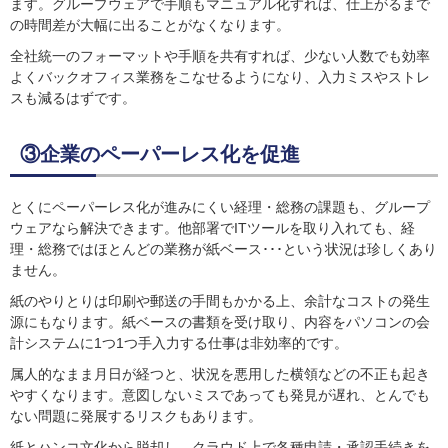
ます。グループウェアで手順もマニュアル化すれば、仕上がるまで
の時間差が大幅に出ることがなくなります。
全社統一のフォーマットや手順を共有すれば、少ない人数でも効率
よくバックオフィス業務をこなせるようになり、入力ミスやストレ
スも減るはずです。
③企業のペーパーレス化を促進
とくにペーパーレス化が進みにくい経理・総務の課題も、グループ
ウェアなら解決できます。他部署でITツールを取り入れても、経
理・総務ではほとんどの業務が紙ベース･･･という状況は珍しくあり
ません。
紙のやりとりは印刷や郵送の手間もかかる上、余計なコストの発生
源にもなります。紙ベースの書類を受け取り、内容をパソコンの会
計システムに1つ1つ手入力する仕事は非効率的です。
属人的なまま月日が経つと、状況を悪用した横領などの不正も起き
やすくなります。意図しないミスであっても発見が遅れ、とんでも
ない問題に発展するリスクもあります。
紙とハンコ文化から脱却し、クラウド上で各種申請・承認手続きを