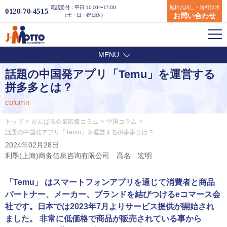
電話受付：平日 10:00〜17:00
無料お試し・資料請求
0120-70-4515
お問い合わせ
（土・日・祝日休）
MENU
話題の中国発アプリ「Temu」を運営する
拼多多とは？
column
トップ
がんばる企業応援コラム
中国コラム
話題の中国発アプリ「Temu」を運営する拼多多とは？
2024年02月28日
利墨(上海)商务信息咨询有限公司 高名 宏明
「Temu」 はスマートフォンアプリを通じて消費者と商品
パートナー、メーカー、ブランドを結びつけるeコマース会
社です。日本では2023年7月よりサービス提供が開始され
ました。 非常に低価格で商品が販売されている事から