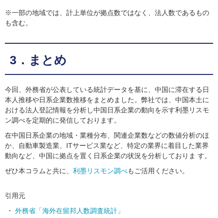
※一部の地域では、計上単位が拠点数ではなく、法人数であるもの
も含む。
3．まとめ
今回、外務省が公表している統計データを基に、中国に滞在する日
本人推移や日系企業数推移をまとめました。弊社では、中国本土に
おける法人登記情報を分析し中国日系企業の動向を示す利墨リスモ
ン調べを定期的に発信しております。
在中国日系企業の地域・業種分布、関連企業数などの数値分析のほ
か、自動車製造業、ITサービス業など、特定の業界に着目した業界
動向など、中国に拠点を置く日系企業の状況を分析しておりま す。
ぜひ本コラムと共に、
利墨リスモン調べ
もご活用ください。
引用元
外務省「海外在留邦人数調査統計」