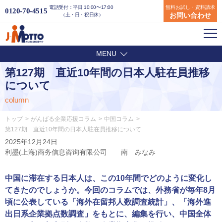
電話受付：平日 10:00〜17:00
無料お試し・資料請求
0120-70-4515
お問い合わせ
（土・日・祝日休）
MENU
第127期 直近10年間の日本人駐在員推移
について
column
トップ
がんばる企業応援コラム
中国コラム
第127期 直近10年間の日本人駐在員推移について
2025年12月24日
利墨(上海)商务信息咨询有限公司 南 みなみ
中国に滞在する日本人は、この10年間でどのように変化し
てきたのでしょうか。今回のコラムでは、外務省が毎年8月
頃に公表している「海外在留邦人数調査統計」、「海外進
出日系企業拠点数調査」をもとに、編集を行い、中国全体