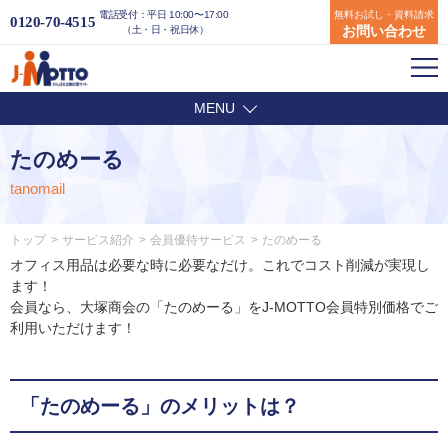
電話受付：平日 10:00〜17:00
無料お試し・資料請求
0120-70-4515
お問い合わせ
（土・日・祝日休）
MENU
たのめーる
tanomail
トップ
サービス紹介
会員優待サービス
たのめーる
オフィス用品は必要な時に必要なだけ。これでコスト削減が実現し
ます！
会員なら、大塚商会の「たのめーる」をJ-MOTTO会員特別価格でご
利用いただけます！
「たのめーる」のメリットは？