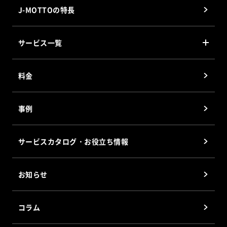
J-MOTTOの特長
サービス一覧
J-MOTTO グループウェア
料金
J-MOTTO Web勤怠
J-MOTTO ファイル共有サービス
事例
J-MOTTOワークフロー
J-MOTTO Web給与明細
サービスカタログ・お役立ち情報
サイバックスUniv.
企業信用格付
お知らせ
J-MOTTOホスティングサービス
会員優待サービス
コラム