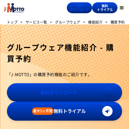
資料
無料
ダウンロード
トライアル
トップ
サービス一覧
グループウェア
機能紹介
購買予約
グループウェア機能紹介 - 購
買予約
「J-MOTTO」の購買予約機能のご紹介です。
資料ダウンロード
無料トライアル
最大3ヶ月間