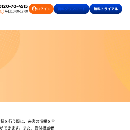
0120-70-4515
ログイン
資料
ダウンロード
無料
トライアル
平日10:00-17:00
付
登録を行う際に、来客の情報を合
ができます。また、受付担当者