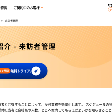
の特長
ご契約中のお客様
受
来訪者管理
介 - 来訪者管理
。
無料トライアル
3ヶ月間
当者と共有することによって、受付業務を効率化します。 スケジュールの
受付担当者に会社名や人数、どこへ案内してもらえばよいかを知らせること